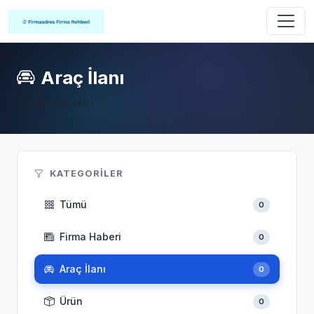
Araç İlanı
0 ilan bulundu
KATEGORILER
Tümü
0
Firma Haberi
0
Araç İlanı
0
Ürün
0