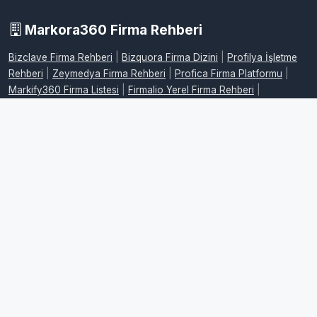
Markora360 Firma Rehberi
Bizclave Firma Rehberi
|
Bizquora Firma Dizini
|
Profilya İşletme
Rehberi
|
Zeymedya Firma Rehberi
|
Profica Firma Platformu
|
Markify360 Firma Listesi
|
Firmalio Yerel Firma Rehberi
|
WebdeFirma İşletme Dizini
|
DijitalFirman Firma Rehberi
|
ProFirmaWeb Firma Platformu
|
FirmaMap Firma Rehberi
|
LocalFirma Yerel İşletme Rehberi
|
BizMarka Firma Dizini
|
Maplafi
Firma Rehberi
|
FirmaEvreni Firma Rehberi
|
Firmovia İşletme
Rehberi
|
FirmaHaritam Firma Rehberi
|
FirmaPusula Firma Dizini
|
FirmaYolu Firma Rehberi
|
FirmaListe İşletme Rehberi
|
FirmaAdres
Firma Rehberi
|
LocalFirmalar Yerel Firma Rehberi
|
FirmaPlatform
İşletme Dizini
|
RehberPro Firma Rehberi
|
FirmaMerkez Firma
Dizini
|
FirmaKaynak İşletme Rehberi
|
RehberMerkez Firma
Rehberi
|
FirmaKonumum Firma Rehberi
|
FirmaSemt Yerel Firma
Dizini
|
FirmaYerleri İşletme Rehberi
|
FirmaSehir Firma Rehberi
|
FirmaPro İşletme Rehberi
|
FirmaRehberiTR Firma Dizini
|
Firmoria
Firma Rehberi
|
EniyiFirmaTR İşletme Rehberi
|
FirmaOneri Firma