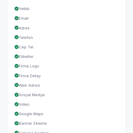
Yetkili
Email
Adres
Telefon
Cep Tel.
Etiketler
Firma Logo
Firma Detay
Web Adresi
Sosyal Medya
Video
Google Maps
Banner Ekleme
Çalışma Saatleri