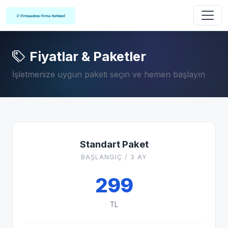
Fiyatlar & Paketler
İşletmenize uygun paketi seçin ve hemen başlayın
Standart Paket
BAŞLANGIÇ / 3 AY
299
TL