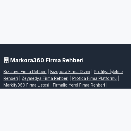
Markora360 Firma Rehberi
Bizclave Firma Rehberi
|
Bizquora Firma Dizini
|
Profilya İşletme
Rehberi
|
Zeymedya Firma Rehberi
|
Profica Firma Platformu
|
Markify360 Firma Listesi
|
Firmalio Yerel Firma Rehberi
|
WebdeFirma İşletme Dizini
|
DijitalFirman Firma Rehberi
|
ProFirmaWeb Firma Platformu
|
FirmaMap Firma Rehberi
|
LocalFirma Yerel İşletme Rehberi
|
BizMarka Firma Dizini
|
Maplafi
Firma Rehberi
|
FirmaEvreni Firma Rehberi
|
Firmovia İşletme
Rehberi
|
FirmaHaritam Firma Rehberi
|
FirmaPusula Firma Dizini
|
FirmaYolu Firma Rehberi
|
FirmaListe İşletme Rehberi
|
FirmaAdres