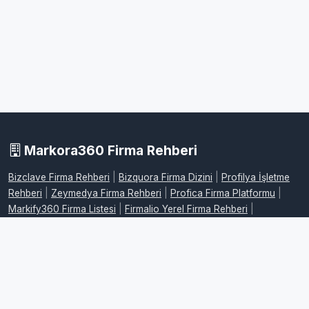
Markora360 Firma Rehberi
Bizclave Firma Rehberi
|
Bizquora Firma Dizini
|
Profilya İşletme
Rehberi
|
Zeymedya Firma Rehberi
|
Profica Firma Platformu
|
Markify360 Firma Listesi
|
Firmalio Yerel Firma Rehberi
|
WebdeFirma İşletme Dizini
|
DijitalFirman Firma Rehberi
|
ProFirmaWeb Firma Platformu
|
FirmaMap Firma Rehberi
|
LocalFirma Yerel İşletme Rehberi
|
BizMarka Firma Dizini
|
Maplafi
Firma Rehberi
|
FirmaEvreni Firma Rehberi
|
Firmovia İşletme
Rehberi
|
FirmaHaritam Firma Rehberi
|
FirmaPusula Firma Dizini
|
FirmaYolu Firma Rehberi
|
FirmaListe İşletme Rehberi
|
FirmaAdres