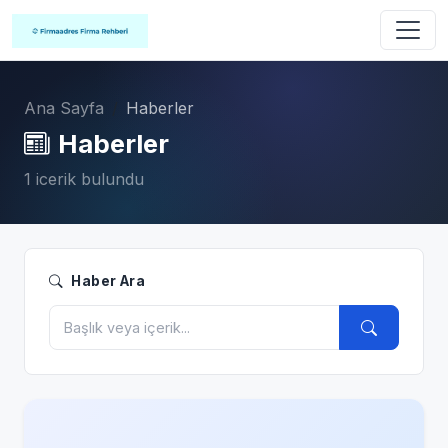
Ana Sayfa
Haberler
Haberler
1 icerik bulundu
Haber Ara